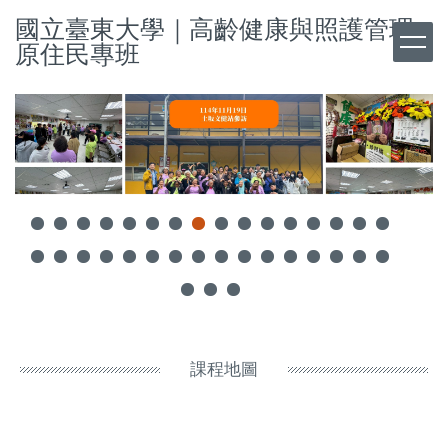
跳
國立臺東大學｜高齡健康與照護管理
到
原住民專班
主
要
內
容
區
課程地圖