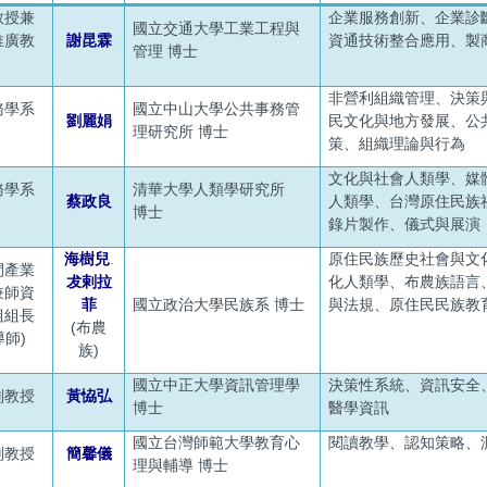
教授兼
企業服務創新、企業診
國立交通大學工業工程與
推廣教
資通技術整合應用、製
謝
昆
霖
管理 博士
非營利組織管理、決策
務學系
國立中山大學公共事務管
劉麗娟
民文化與地方發展、公
理研究所 博士
策、組織理論與行為
文化與社會人類學、媒
務學系
清華大學人類學研究所
蔡政良
人類學、台灣原住民族
博士
錄片製作、儀式與展演
海樹兒
.
原住民族歷史社會與文
閒產業
犮剌拉
化人類學、布農族語言
兼師資
菲
國立政治大學民族系 博士
與法規、原住民民族教
組組長
(布農
導師)
族)
國立中正大學資訊管理學
決策性系統、資訊安全
副教授
黃恊弘
博士
醫學資訊
國立台灣師範大學教育心
閱讀教學、認知策略、
副教授
簡馨儀
理與輔導 博士