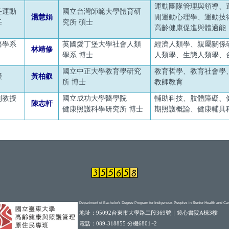
運動團隊管理與領導、
任運動
國立台灣師範大學體育研
湯慧娟
閒運動心理學、運動技
任
究所 碩士
高齡健康促進與體適能
務學系
英國愛丁堡大學社會人類
經濟人類學、親屬關係
林靖修
學系 博士
人類學
、生態人類學、
國立中正大學教育學研究
教育哲學、教育社會學
授
黃柏叡
所 博士
教師教育
副教授
國立成功大學醫學院
輔助科技、肢體障礙、
陳志軒
健康照護科學研究所 博士
期照護概論、健康輔具
Department of Bachelor's Degree Program for Indigenous Peoples in Senior Health and C
地址
：
95092台東市大學路二段369號｜鏡心書院A棟3樓
電話：089-318855 分機6801~2