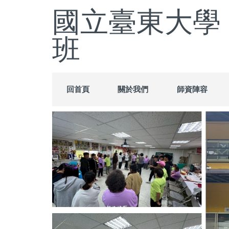
跳
國立臺東大學
到
主
班
要
內
容
區
回首頁
關於我們
師資陣容