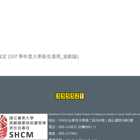
(107 學年度入學新生適用_規劃版)
Department of Bachelor's Degree Program for Indigenous Peoples in Senior Health and C
地址
：
95092台東市大學路二段369號｜鏡心書院A棟3樓
電話：089-318855 分機6801~2
傳真：089-517884