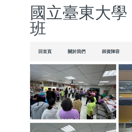
跳
國立臺東大學
到
主
班
要
內
容
區
回首頁
關於我們
師資陣容