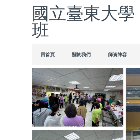
跳
國立臺東大學
到
主
班
要
內
容
區
回首頁
關於我們
師資陣容